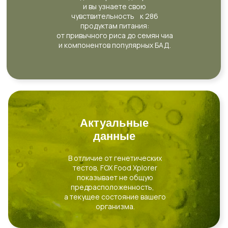
и вы узнаете свою
чувствительность к 286
продуктам питания:
от привычного риса до семян чиа
и компонентов популярных БАД.
Актуальные
данные
В отличие от генетических
тестов, FOX Food Xplorer
показывает не общую
предрасположенность,
а текущее состояние вашего
организма.