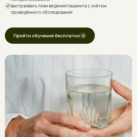
выстраивать план ведения пациента с учётом
проведённого обследования
В отчете продукты
из списка будут разделены
на 3 группы по степени
непереносимости:
«не повышенные»,
Пройти обучение бесплатно
«повышенные» и «высоко
повышенные»
Скачать пример отчета