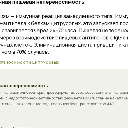
нная пищевая непереносимость
изм — иммунная реакция замедленного типа. Имм
-антитела к белкам цитрусовых: это запускает в
 развивается через 24–72 часа. Пищевая неперен
 через взаимодействие пищевых антигенов с IgG 
чных клеток. Элиминационная диета приводит к к
чем в 70% случаев.
ПЕРЕНОСИМОСТИ ЦИТРУСОВЫХ
вая непереносимость
 гистаминолибераторы: провоцируют выброс собственного гистами
дей с недостаточной активностью фермента DAO гистамин накаплива
птомы — покраснение, зуд, головную боль, расстройство ЖКТ.