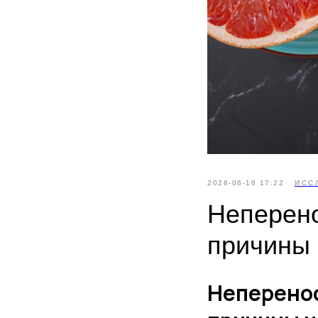
2026-06-18 17:22
ИСС
Неперено
причины 
Неперенос