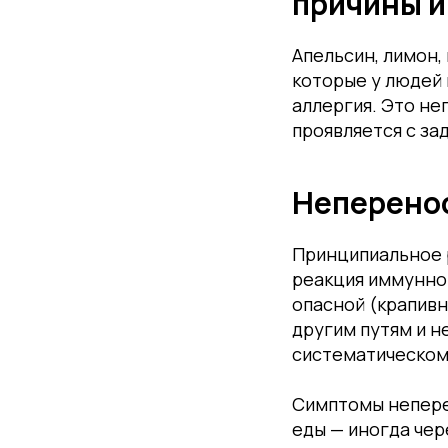
причины и
Апельсин, лимон,
которые у людей 
аллергия. Это не
проявляется с за
Неперенос
Принципиальное р
реакция иммунной
опасной (крапивн
другим путям и н
систематическом
Симптомы непере
еды — иногда чер