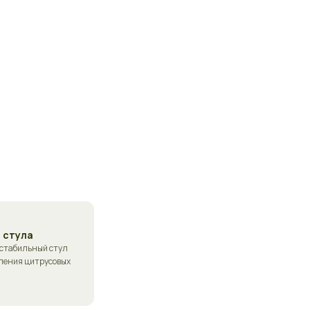
 стула
естабильный стул
ления цитрусовых