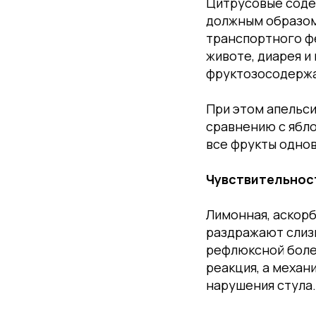
Цитрусовые соде
должным образом
транспортного фе
животе, диарея 
фруктозосодержа
При этом апельс
сравнению с ябло
все фрукты одно
Чувствительнос
Лимонная, аскорб
раздражают слизи
рефлюксной боле
реакция, а механ
нарушения стула.