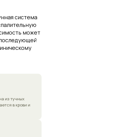
унная система
оспалительную
осимость может
с последующей
линическому
на из тучных
ется в крови и