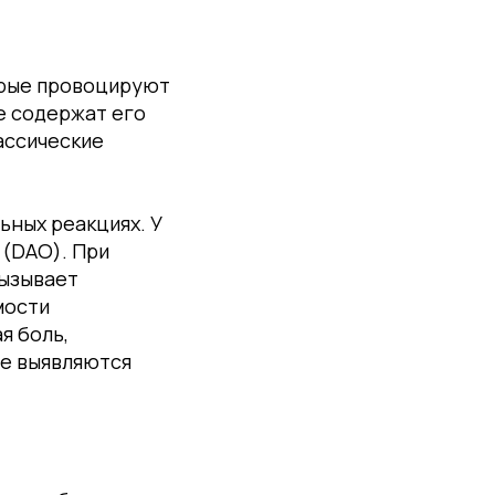
орые провоцируют
е содержат его
ассические
ьных реакциях. У
(DAO). При
вызывает
мости
я боль,
не выявляются