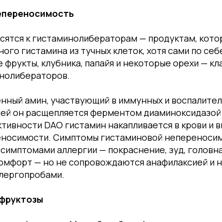
епереносимость
сятся к гистаминолибераторам — продуктам, кот
ого гистамина из тучных клеток, хотя сами по себ
 фрукты, клубника, папайя и некоторые орехи — кл
нолибераторов.
нный амин, участвующий в иммунных и воспалител
ей он расщепляется ферментом диаминоксидазой 
тивности DAO гистамин накапливается в крови и 
носимости. Симптомы гистаминовой непереноси
симптомами аллергии — покраснение, зуд, головна
омфорт — но не сопровождаются анафилаксией и 
лергопробами.
фруктозы