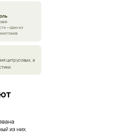
оль
овой
ти — один из
симптомов
ия цитрусовых, а
стики.
ают
звана
ый из них.