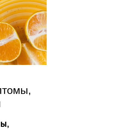
птомы,
и
ы,