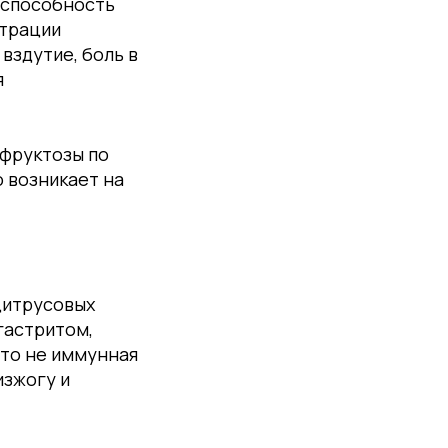
еспособность
нтрации
вздутие, боль в
я
 фруктозы по
 возникает на
цитрусовых
гастритом,
то не иммунная
изжогу и