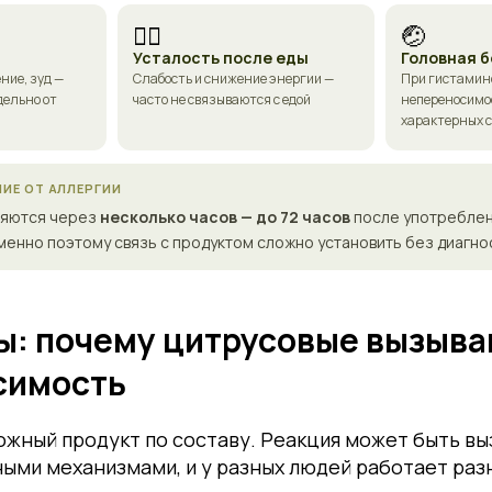
😮‍💨
🤕
и
Усталость после еды
Головная б
ние, зуд —
Слабость и снижение энергии —
При гистамин
дельно от
часто не связываются с едой
непереносимос
характерных 
ИЕ ОТ АЛЛЕРГИИ
ляются через
несколько часов — до 72 часов
после употреблен
менно поэтому связь с продуктом сложно установить без диагно
: почему цитрусовые вызыв
симость
жный продукт по составу. Реакция может быть вы
ыми механизмами, и у разных людей работает разн