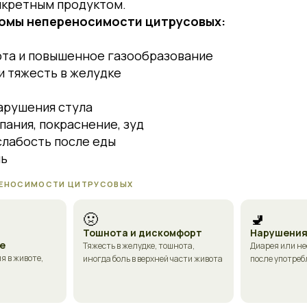
нкретным продуктом.
омы непереносимости цитрусовых:
ота и повышенное газообразование
и тяжесть в желудке
арушения стула
ания, покраснение, зуд
слабость после еды
ль
ЕНОСИМОСТИ ЦИТРУСОВЫХ
🤢
🚽
Тошнота и дискомфорт
Нарушения
е
Тяжесть в желудке, тошнота,
Диарея или н
 в животе,
иногда боль в верхней части живота
после употреб