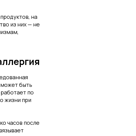
 продуктов, на
во из них — не
низмам,
аллергия
редованная
и может быть
 работает по
о жизни при
ко часов после
связывает