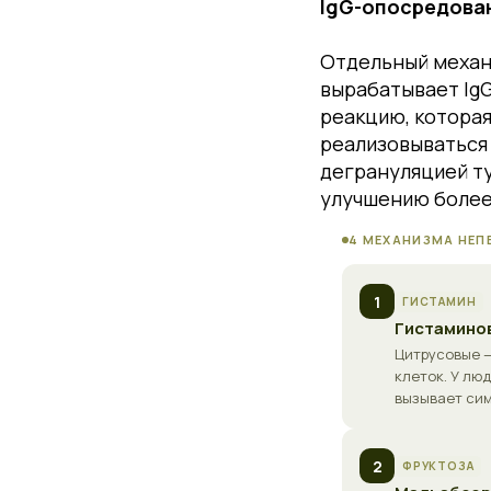
IgG-опосредова
Отдельный механ
вырабатывает IgG
реакцию, которая
реализовываться
дегрануляцией ту
улучшению более 
4 МЕХАНИЗМА НЕ
1
ГИСТАМИН
Гистамино
Цитрусовые —
клеток. У лю
вызывает сим
2
ФРУКТОЗА