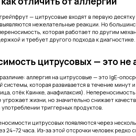
 как отличить от аллергии
 грейпфрут — цитрусовые входят в первую десятку
выявляются нежелательные реакции. Но большинст
переносимость, которая работает по другим меха
держкой и требует другого подхода к диагностике.
имость цитрусовых — это не 
азличие: аллергия на цитрусовые — это IgE-опос
 системы, которая развивается в течение минут 
ица, отёк Квинке, анафилаксия). Непереносимость
е угрожает жизни, но значительно снижает качеств
 употреблении триггерных продуктов.
носимости цитрусовых появляются через несколь
ез 24–72 часа. Из-за этой отсрочки человек редко 