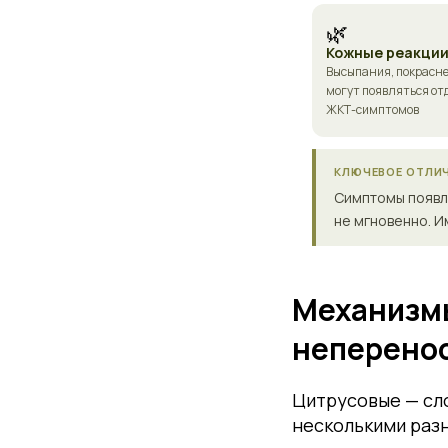
🌿
Кожные реакци
Высыпания, покрасне
могут появляться от
ЖКТ-симптомов
КЛЮЧЕВОЕ ОТЛИЧ
Симптомы появ
не мгновенно. И
Механизмы
неперено
Цитрусовые — сло
несколькими разн