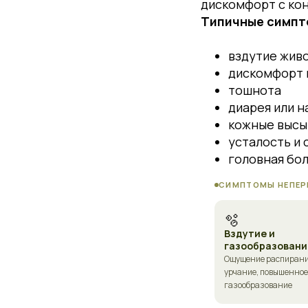
дискомфорт с ко
Типичные симпт
вздутие жив
дискомфорт 
тошнота
диарея или н
кожные высып
усталость и 
головная бо
СИМПТОМЫ НЕПЕР
🫧
Вздутие и
газообразовани
Ощущение распирания
урчание, повышенное
газообразование